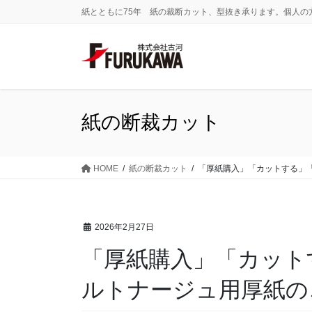
コ
ナ
紙とともに75年 紙の裁断カット、型抜き承ります。個人の
ン
ビ
テ
ゲ
ン
ー
ツ
シ
に
ョ
移
ン
紙の断裁カット
動
に
移
動
HOME
紙の断裁カット
「厚紙購入」「カットする」
2026年2月27日
「厚紙購入」「カット
ルトナージュ用厚紙の