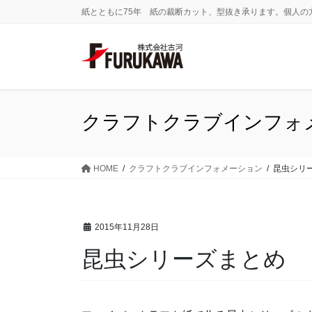
コ
ナ
紙とともに75年 紙の裁断カット、型抜き承ります。個人の
ン
ビ
テ
ゲ
ン
ー
ツ
シ
に
ョ
移
ン
クラフトクラブインフォ
動
に
移
動
HOME
クラフトクラブインフォメーション
昆虫シリ
2015年11月28日
昆虫シリーズまとめ