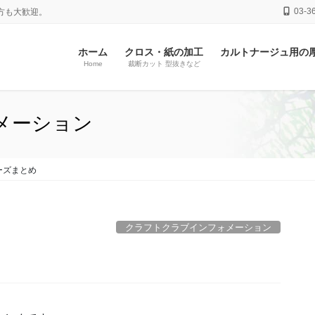
03-3
方も大歓迎。
ホーム
クロス・紙の加工
カルトナージュ用の
Home
裁断カット 型抜きなど
メーション
ーズまとめ
クラフトクラブインフォメーション