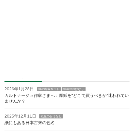
紙などの型抜き加工
カルトナージュ用の厚紙の販売
製本テープ・装丁クロス
会社概要
初めての方へ
最近の記事
2026年1月28日
紙の断裁カット
紙屋のおはなし
カルトナージュ作家さまへ：厚紙を“どこで買うべきか”迷われてい
ませんか？
2025年12月11日
紙屋のおはなし
紙にもある日本古来の色名